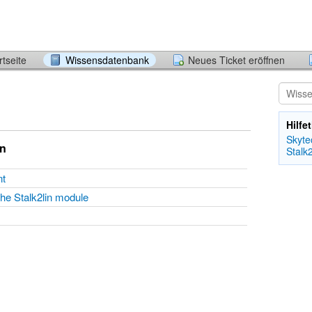
tseite
Wissensdatenbank
Neues Ticket eröffnen
Hilf
Skyte
en
Stalk
ent
the Stalk2lin module