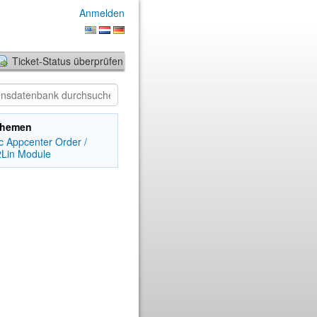
Anmelden
Ticket-Status überprüfen
ethemen
c Appcenter
Order /
2Lin Module